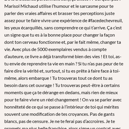
Marisol Michaud utilise l’humour et le sarcasme pour te
parler des vraies affaires et brasser tes perceptions juste
assez pour te faire vivre une expérience de #facedechevreuil,
les yeux écarquillés, sans comprendre ce qui t’arrive. Ça c’est
un signe que tu es à la bonne place pour changer la façon
dont ton cerveau fonctionne et, par le fait même, changer ta
vie. Avec plus de 5000 exemplaires vendus à compte
d’auteure, ce livre a déjà transformé bien des vies ! Et toi, as-
tu envie de reprendre ta vie en main ? Si tu n’as pas peur de te
faire dire la vérité et, surtout, si tu es prête à faire face à toi-
même, alors embarque ! Tu trouveras tout ce dont tu as
besoin dans cet ouvrage ! Tu trouveras peut-être à certains
moments que ça te dérange en dedans, mais rien de mieux
pour te faire vivre un réel changement ! On va se parler avec
honnêteté de ce qui se passe à l’intérieur de toi qui mérites
souvent une modification de tes croyances. Pas de gants
blancs, pas de censure. Je ne te ferai pas d’accroires. Je te
promets ma plus belle franchise, alors signe un contrat avec