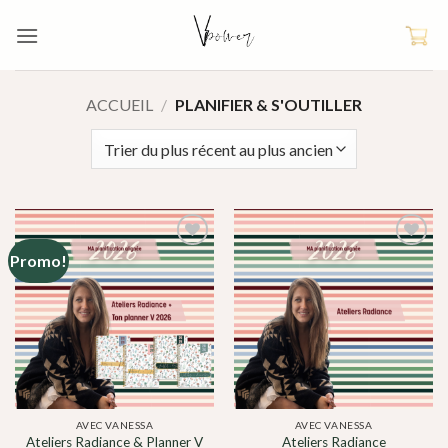
Skip
to
content
ACCUEIL
/
PLANIFIER & S'OUTILLER
Promo!
AJOUTER
AJOUTER
À MA
À MA
LISTE DE
LISTE DE
SOUHAITS
SOUHAITS
AVEC VANESSA
AVEC VANESSA
Ateliers Radiance & Planner V
Ateliers Radiance