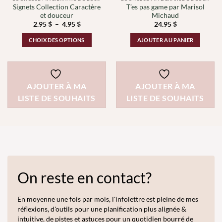
Signets Collection Caractère
T’es pas game par Marisol
et douceur
Michaud
Plage
2.95
$
–
4.95
$
24.95
$
de
prix :
CHOIX DES OPTIONS
AJOUTER AU PANIER
2.95 $
à
Ce
4.95 $
produit
a
plusieurs
AJOUTER À MA
AJOUTER À MA
variations.
LISTE DE SOUHAITS
LISTE DE SOUHAITS
Les
options
peuvent
être
choisies
sur
la
On reste en contact?
page
du
produit
En moyenne une fois par mois, l'infolettre est pleine de mes
réflexions, d'outils pour une planification plus alignée &
intuitive, de pistes et astuces pour un quotidien bourré de