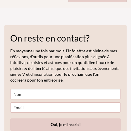
options
peuvent
être
choisies
sur
la
On reste en contact?
page
du
produit
En moyenne une fois par mois, l'infolettre est pleine de mes
réflexions, d'outils pour une planification plus alignée &
intuitive, de pistes et astuces pour un quotidien bourré de
plaisirs & de liberté ainsi que des invitations aux événements
signés V et d'inspiration pour le prochain que l'on
cocréera pour ton entreprise.
Oui, je m'inscris!