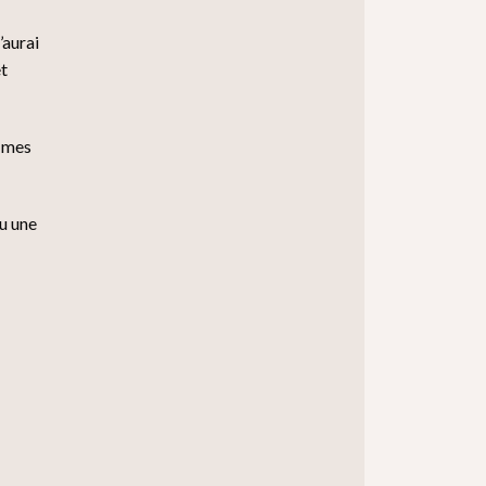
’aurai
et
e mes
u une