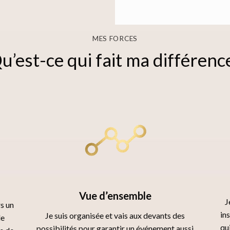
MES FORCES
u’est-ce qui fait ma différenc
Vue d’ensemble
J
rs un
in
Je suis organisée et vais aux devants des
de
qu
possibilités pour garantir un événement aussi