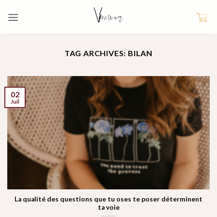
Skip
to
content
TAG ARCHIVES:
BILAN
02
Juil
La qualité des questions que tu oses te poser déterminent
ta voie